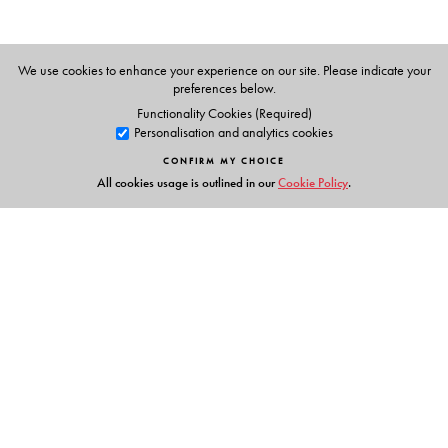
We use cookies to enhance your experience on our site. Please indicate your
preferences below.
Functionality Cookies (Required)
Personalisation and analytics cookies
CONFIRM MY CHOICE
All cookies usage is outlined in our
Cookie Policy
.
Links
Events
Publish with Us
Work with Us