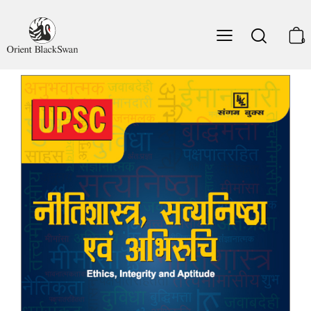
प्रस्तावना (Introduction)
पारिभाषिक शब्दावली (Definitional Glossary)
0
शब्द संक्षेप (Abbreviation)
नीतिशास्त्र एवं मानवीय सहसंबंध
Ethics and Human Interface
नीतिशास्त्र के आयाम
Dimensions of Ethics
निजी और लोक संबंधों में नैतिकता
Ethics in Private and
Public Relationships
मानवीय मूल्य
Human Values
महान नेताओं, सुधारकों और प्रशासकों के जीवन एवं उनके उपदेशों
से शिक्षा
Lessons from the Lives and Teachings of Great
Leaders, Reformers and Administrators
अभिवृत्ति
Attitude
अभिरुचि
Aptitude
भावनात्मक बुद्धिमत्ता
Emotional Intelligence
सिविल सेवकों के लिए बुनियादी मूल्य
Foundational Values for
Civil Servants