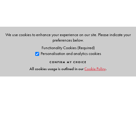
We use cookies to enhance your experience on our site. Please indicate your
preferences below.
Functionality Cookies (Required)
Personalisation and analytics cookies
CONFIRM MY CHOICE
All cookies usage is outlined in our
Cookie Policy
.
Links
Events